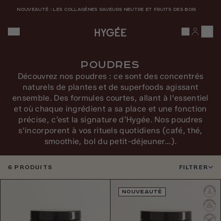
Ignorer et passer au contenu
NOUVEAUTÉ : LES COLLAGÈNES SAVEURS NEUTRE ET FRUITS DES BOIS
HYGÉE
Poudres
Découvrez nos poudres : ce sont des concentrés
naturels de plantes et de
superfoods
agissant
ensemble. Des formules courtes, allant à l'essentiel
et où chaque ingrédient a sa place et une fonction
précise, c’est la signature d’Hygée. Nos poudres
s'incorporent à vos rituels quotidiens (café, thé,
smoothie, bol du petit-déjeuner...).
6 PRODUITS
FILTRER
Produits
NOUVEAUTÉ