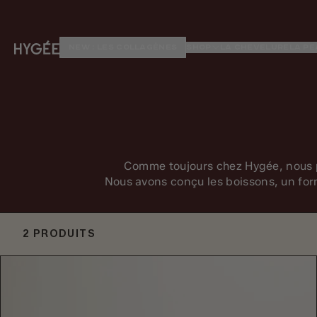
Ignorer et passer au contenu
NEW : LES COLLAGÈNES
SHOP
LA CHEVELURE
LA PE
HYGÉE
Comme toujours chez Hygée, nous p
Nous avons conçu les boissons, un forma
2 PRODUITS
Produits