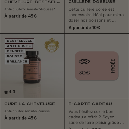
Cuillère doseuse
Chevelure-bestseller
Cette cuillère dorée est
Anti-chute*
Densité*
Pousse*
l’accessoire idéal pour mieux
À partir de 45€
doser nos boissons et ...
À partir de 10€
BEST-SELLER
ANTI-CHUTE
DENSITÉ
POUSSE
BRILLANCE
4.3
Cure La Chevelure
E-CARTE CADEAU
Anti-chute
Densité
Pousse
Vous hésitez sur le bon
cadeau à offrir ? Soyez
À partir de 45€
sûr.e de faire plaisir grâce ...