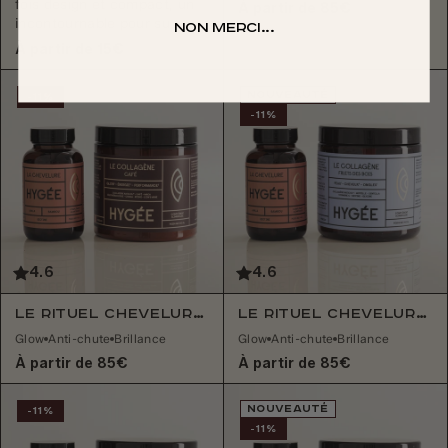
fois design et compact, un
À partir de 85€
incontournable pour su...
Non merci...
À partir de 15€
NOUVEAUTÉ
-11%
-11%
4.6
4.6
Le Rituel Chevelure & Collagène Café
Le Rituel Chevelure & Collagène Fruits des Bois
Glow
Anti-chute
Brillance
Glow
Anti-chute
Brillance
À partir de 85€
À partir de 85€
NOUVEAUTÉ
-11%
-11%