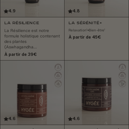
4.9
4.8
La Résilience
La Sérénité+
Relaxation¹
Bien-être¹
La Résilience est notre
formule holistique contenant
À partir de 45€
des plantes
(Aswhagandha...
À partir de 39€
4.6
4.6