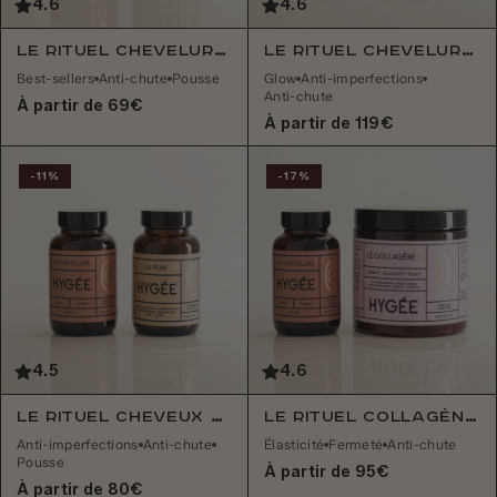
4.6
4.6
Le Rituel Chevelure & Sérénité+
Le Rituel Chevelure, Peau & Collagène (saveur au choix)
Best-sellers
Anti-chute
Pousse
Glow
Anti-imperfections
Anti-chute
À partir de 69€
À partir de 119€
-11%
-17%
4.5
4.6
Le Rituel Cheveux & Peau
Le Rituel Collagène+ & Chevelure
Anti-imperfections
Anti-chute
Élasticité
Fermeté
Anti-chute
Pousse
À partir de 95€
À partir de 80€