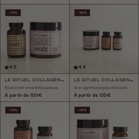
-13%
-16%
4.5
4.6
Le Rituel Collagène+ & Peau
Le Rituel Collagène+, Peau & Chevelure
Élasticité
Fermeté
Souplesse
Anti-âge
Hydratation
Densité
À partir de 100€
À partir de 135€
-13%
-14%