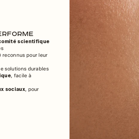
performe
comité scientifique
és
) reconnus pour leur
e solutions durables
ique
, facile à
ux sociaux
, pour