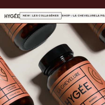
Ignorer et passer au contenu
NEW : LES COLLAGÈNES
SHOP
LA CHEVELURE
LA PE
HYGÉE