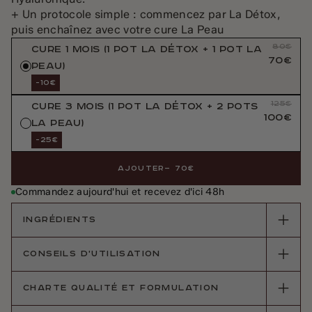
+ Un protocole simple : commencez par La Détox,
puis enchaînez avec votre cure La Peau
80€
CURE 1 MOIS (1 POT LA DÉTOX + 1 POT LA
70€
PEAU)
-10€
125€
CURE 3 MOIS (1 POT LA DÉTOX + 2 POTS
100€
LA PEAU)
-25€
AJOUTER
— 70€
Commandez aujourd'hui et recevez d'ici 48h
INGRÉDIENTS
CONSEILS D'UTILISATION
La Peau : Ingrédients (pour 4 gélules) : Vitamine
B3 (Niacinamide) 300 mg (1500% AR*), Extrait
CHARTE QUALITÉ ET FORMULATION
La Peau: En cure d'attaque : 4 gélules par jour à
sec de Centella Asiatica (Hydrocotyle asiatica)
prendre avec un grand verre d'eau.