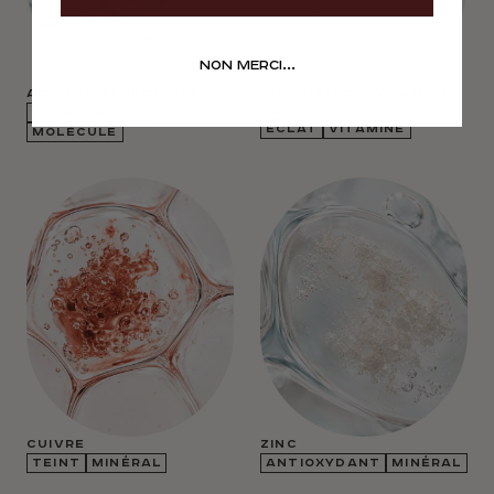
Non merci...
ACIDE HYALURONIQUE
NIACINAMIDE (VITAMINE
B3)
HYDRATATION
ÉCLAT
VITAMINE
MOLÉCULE
CUIVRE
ZINC
TEINT
MINÉRAL
ANTIOXYDANT
MINÉRAL