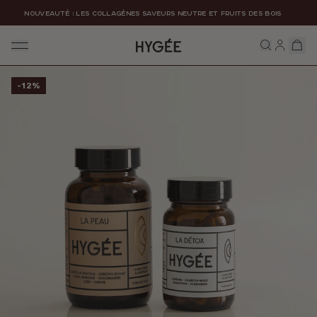
Ignorer et passer au contenu
NOUVEAUTÉ : LES COLLAGÈNES SAVEURS NEUTRE ET FRUITS DES BOIS
HYGÉE
Passer aux informations sur le produit
-12%