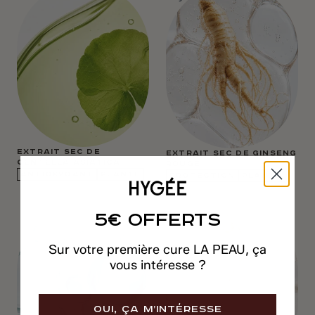
EXTRAIT SEC DE
EXTRAIT SEC DE GINSENG
CENTELLA ASIATICA
ROUGE
ANTIOXYDANT
PLANTE
PROTECTION
PLANTE
5€ OFFERTS
Sur votre première cure LA PEAU, ça
vous intéresse ?
OUI, ÇA M’INTÉRESSE