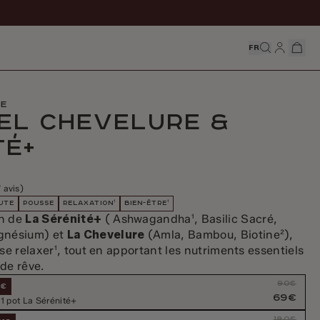
FR
re
uel Chevelure &
té+
 avis)
UTE
POUSSE
RELAXATION¹
BIEN-ÊTRE¹
on de
La Sérénité+
(
Ashwagandha
¹, Basilic Sacré,
agnésium
) et
La Chevelure
(Amla, Bambou, Biotine²),
se relaxer¹, tout en apportant les nutriments essentiels
de rêve.
90€
1€
69€
 1 pot La Sérénité+
180€