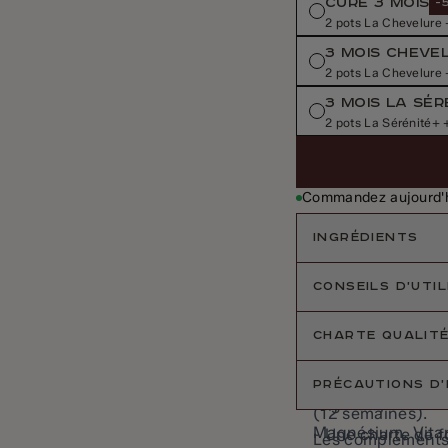
CURE 3 MOIS
-
2 pots La Chevelure 
3 MOIS CHEVEL
2 pots La Chevelure 
3 MOIS LA SÉR
2 pots La Sérénité+ 
Commandez aujourd'hu
INGRÉDIENTS
CONSEILS D'UTIL
La Sérénité+ : In
d’Ashwagandha (W
CHARTE QUALIT
La Sérénité+ :
Basilic Sacré (O
Magnésium (dont
Pour des résultat
PRÉCAUTIONS D'
- Une compositio
végétale, L-Séri
(12 semaines).
Magnésium, Vita
- Une charte de f
Les compléments a