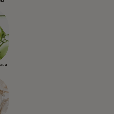
UM
AMLA