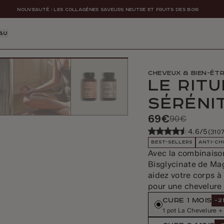
NOUVEAUTÉ : LES COLLAGÈNES SAVEURS NEUTRE ET FRUITS DES BOIS
AU
Cheveux & bien-êt
Le Rit
Séréni
69€
90€
4.6/5
(3107
BEST-SELLERS
ANTI-CH
Avec la combinais
Bisglycinate de M
aidez votre corps à 
pour une chevelure 
CURE 1 MOIS
-2
1 pot La Chevelure +