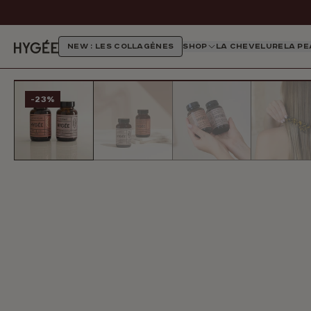
Ignorer et passer au contenu
NEW : LES COLLAGÈNES
SHOP
LA CHEVELURE
LA PE
HYGÉE
Passer aux informations sur le produit
-23%