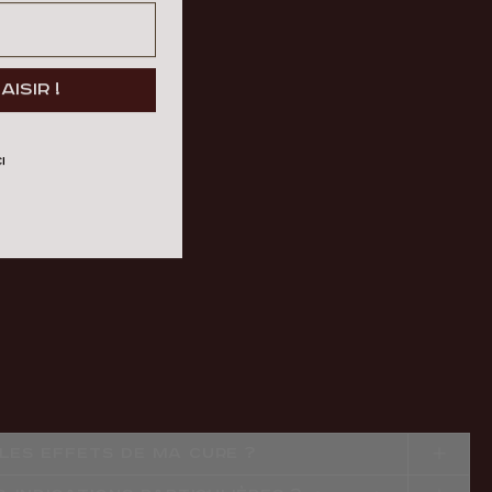
aisir !
I
LES EFFETS DE MA CURE ?