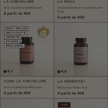
La Peau
La Chevelure
Hydratation
Anti-imperfections
Anti-chute
Densité
Pousse
Éclat
À partir de 45€
À partir de 45€
BEST-SELLER
ANTI-CHUTE
DENSITÉ
POUSSE
BRILLANCE
4.3
4.8
Cure La Chevelure
La Sérénité+
Anti-chute
Densité
Pousse
Relaxation¹
Bien-être¹
À partir de 45€
À partir de 45€
-23%