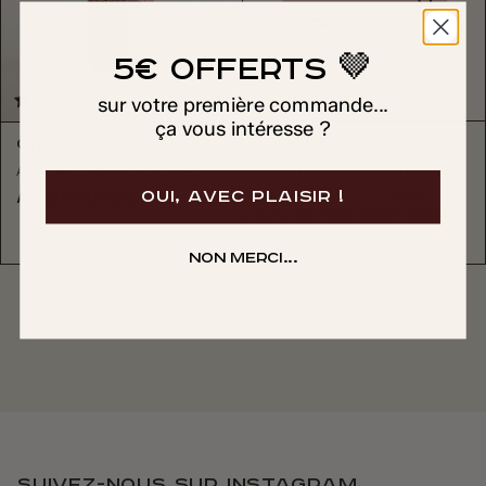
5€ OFFERTS 🤎
3.8
sur votre première commande...
ça vous intéresse ?
E-CARTE CADEAU
Chevelure-bestseller
Anti-chute*
Densité*
Pousse*
Vous hésitez sur le bon
cadeau à offrir ? Soyez
OUI, AVEC PLAISIR !
À partir de 45€
sûr.e de faire plaisir grâce ...
À partir de 30€
Non merci...
Suivez-nous sur instagram